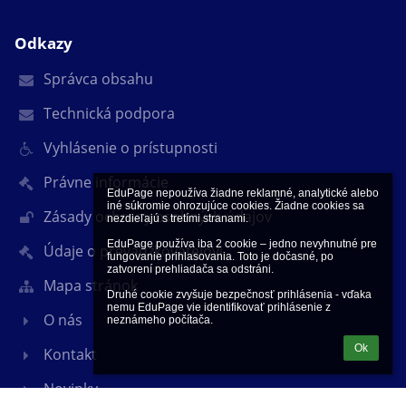
Odkazy
Správca obsahu
Technická podpora
Vyhlásenie o prístupnosti
Právne informácie
EduPage nepoužíva žiadne reklamné, analytické alebo 
iné súkromie ohrozujúce cookies. Žiadne cookies sa 
Zásady ochrany osobných údajov
nezdieľajú s tretími stranami.

EduPage používa iba 2 cookie – jedno nevyhnutné pre 
Údaje o prevádzkovateľovi
fungovanie prihlasovania. Toto je dočasné, po 
zatvorení prehliadača sa odstráni.

Mapa stránok
Druhé cookie zvyšuje bezpečnosť prihlásenia - vďaka 
nemu EduPage vie identifikovať prihlásenie z 
O nás
neznámeho počítača.
Ok
Kontakt
Novinky