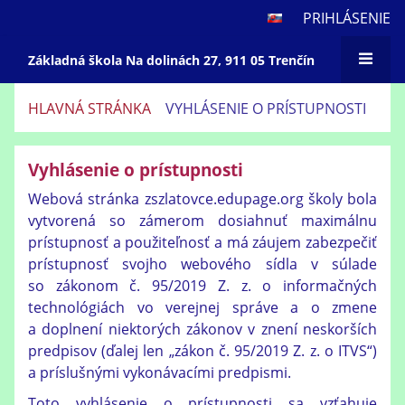
PRIHLÁSENIE
Základná škola Na dolinách 27, 911 05 Trenčín
HLAVNÁ STRÁNKA
VYHLÁSENIE O PRÍSTUPNOSTI
Vyhlásenie
Vyhlásenie o prístupnosti
o
prístupnosti
Webová stránka zszlatovce.edupage.org školy bola
vytvorená so zámerom dosiahnuť maximálnu
prístupnosť a použiteľnosť a má záujem zabezpečiť
prístupnosť svojho webového sídla v súlade
so zákonom č. 95/2019 Z. z. o informačných
technológiách vo verejnej správe a o zmene
a doplnení niektorých zákonov v znení neskorších
predpisov (ďalej len „zákon č. 95/2019 Z. z. o ITVS“)
a príslušnými vykonávacími predpismi.
Toto vyhlásenie o prístupnosti sa vzťahuje