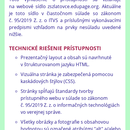
na webové sídlo zszlatovce.edupage.org. Aktuálne
je toto sídlo v čiastočnom súlade so zákonom
č. 95/2019 Z. z. o ITVS a príslušnými vykonávacími
predpismi vzhľadom na prvky nesúladu uvedené
nižšie.
TECHNICKÉ RIEŠENIE PRÍSTUPNOSTI
Prezentačný layout a obsah sú navrhnuté
v štrukturovanom jazyku HTML.
Vizuálna stránka je zabezpečená pomocou
kaskádových štýlov (CSS).
Stránky spĺňajú štandardy tvorby
prístupného webu v súlade
so zákonom 
č. 95/2019 Z. z. o informačných technológiách 
vo verejnej správe.
Všetky obrázky a fotografie s obsahovou
hodnotou sú označené atribútmi "alt" a/alebo