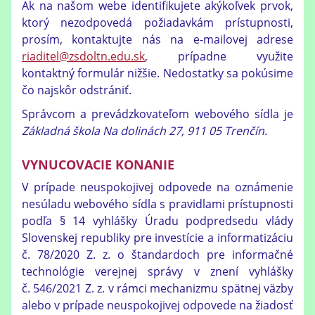
Ak na našom webe identifikujete akýkoľvek prvok,
ktorý nezodpovedá požiadavkám prístupnosti,
prosím, kontaktujte nás na e-mailovej adrese
riaditel@zsdoltn.edu.sk
, prípadne využite
kontaktný formulár nižšie. Nedostatky sa pokúsime
čo najskôr odstrániť.
Správcom a prevádzkovateľom webového sídla je
Základná škola Na dolinách 27, 911 05 Trenčín
.
VYNUCOVACIE KONANIE
V prípade neuspokojivej odpovede na oznámenie
nesúladu webového sídla s pravidlami prístupnosti
podľa § 14 vyhlášky Úradu podpredsedu vlády
Slovenskej republiky pre investície a informatizáciu
č. 78/2020 Z. z. o štandardoch pre informačné
technológie verejnej správy v znení vyhlášky
č. 546/2021 Z. z. v rámci mechanizmu spätnej väzby
alebo v prípade neuspokojivej odpovede na žiadosť