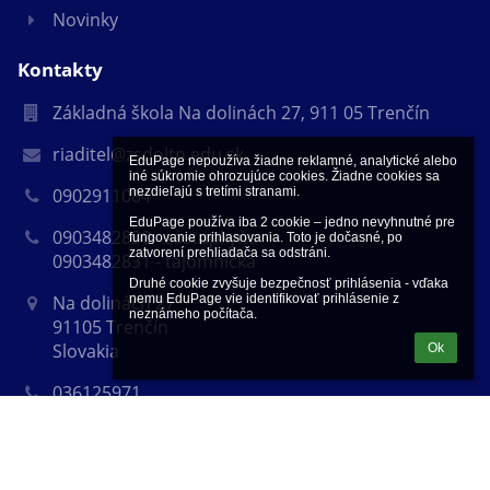
Novinky
Kontakty
Základná škola Na dolinách 27, 911 05 Trenčín
riaditel@zsdoltn.edu.sk
EduPage nepoužíva žiadne reklamné, analytické alebo 
iné súkromie ohrozujúce cookies. Žiadne cookies sa 
nezdieľajú s tretími stranami.

0902911084
EduPage používa iba 2 cookie – jedno nevyhnutné pre 
0903482830 - zástupkyňa
fungovanie prihlasovania. Toto je dočasné, po 
zatvorení prehliadača sa odstráni.

0903482831 - tajomníčka
Druhé cookie zvyšuje bezpečnosť prihlásenia - vďaka 
nemu EduPage vie identifikovať prihlásenie z 
Na dolinách 27
neznámeho počítača.
91105 Trenčín
Slovakia
Ok
036125971
2021607280
Fotogaléria