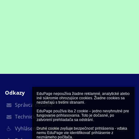
Odkazy
EduPage nepoužíva žiadne reklamné, analytické alebo 
iné súkromie ohrozujúce cookies. Žiadne cookies sa 
nezdieľajú s tretími stranami.

Správca obsahu
EduPage používa iba 2 cookie – jedno nevyhnutné pre 
Technická podpora
fungovanie prihlasovania. Toto je dočasné, po 
zatvorení prehliadača sa odstráni.

Vyhlásenie o prístupnosti
Druhé cookie zvyšuje bezpečnosť prihlásenia - vďaka 
nemu EduPage vie identifikovať prihlásenie z 
neznámeho počítača.