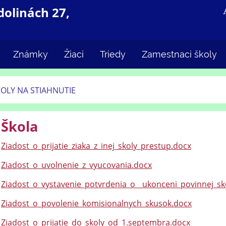
dolinách 27,
Známky
Žiaci
Triedy
Zamestnaci školy
KOLY NA STIAHNUTIE
Škola
Ziadost_o_prijatie_ziaka_z_inej_skoly_prestup.docx
Ziadost_o_uvolnenie_z_vyucovania.docx
Ziadost_o_vystavenie_potvrdenia_o__ukonceni_povinnej_sk
Ziadost_o_povolenie_komisionalnych_skusok.docx
Ziadost_o_prijatie_do_skoly_od_1.septembra.docx