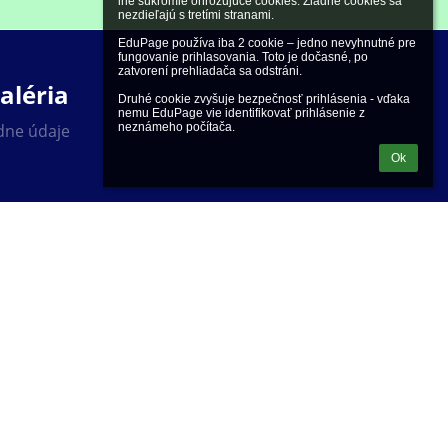
iné súkromie ohrozujúce cookies. Žiadne cookies sa 
nezdieľajú s tretími stranami.

EduPage používa iba 2 cookie – jedno nevyhnutné pre 
fungovanie prihlasovania. Toto je dočasné, po 
zatvorení prehliadača sa odstráni.

aléria
Druhé cookie zvyšuje bezpečnosť prihlásenia - vďaka 
nemu EduPage vie identifikovať prihlásenie z 
adne údaje
neznámeho počítača.
Ok