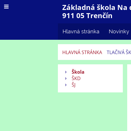
Základná škola Na 
911 05 Trenčín
Hlavná stránka
Novinky
HLAVNÁ STRÁNKA
TLAČIVÁ Š
Tlačivá
Škola
školy
ŠKD
ŠJ
na
stiahnutie