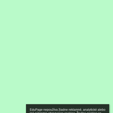
EduPage nepoužíva žiadne reklamné, analytické alebo 