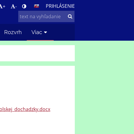
PRIHLÁSENIE
+
-
Rozvrh
Viac
olskej_dochadzky.docx