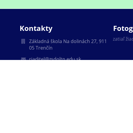
Kontakty
Fotog
zatiaľ ži
Základná škola Na dolinách 27, 911
05 Trenčín
riaditel@zsdoltn.edu.sk
0902911084
0903482830 - zástupkyňa
dajov
0903482831 - tajomníčka
Na dolinách 27
91105 Trenčín
Slovakia
036125971