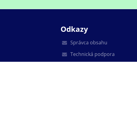
Odkazy
Správca obsahu
Technická podpora
Vyhlásenie o prístupnosti
Právne informácie
Zásady ochrany osobných ú
Údaje o prevádzkovateľovi
Mapa stránok
O nás
Kontakt