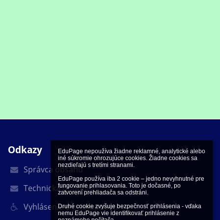
Odkazy
EduPage nepoužíva žiadne reklamné, analytické alebo 
iné súkromie ohrozujúce cookies. Žiadne cookies sa 
nezdieľajú s tretími stranami.

Správca obsahu
EduPage používa iba 2 cookie – jedno nevyhnutné pre 
fungovanie prihlasovania. Toto je dočasné, po 
Technická podpora
zatvorení prehliadača sa odstráni.

Vyhlásenie o prístupnosti
Druhé cookie zvyšuje bezpečnosť prihlásenia - vďaka 
nemu EduPage vie identifikovať prihlásenie z 