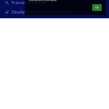
neznámeho počítača.
Právne informácie
Ok
Zásady ochrany osobných údajov
Údaje o prevádzkovateľovi
Mapa stránok
O nás
Kontakt
Novinky
Kontakty
Základná škola Na dolinách 27, 911 05 Trenčín
riaditel@zsdoltn.edu.sk
0902911084
0903482830 - zástupkyňa